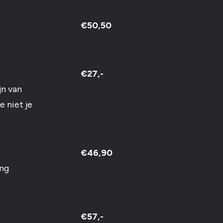
€50,50
€27,-
jn van
e niet je
€46,90
ing
€57,-