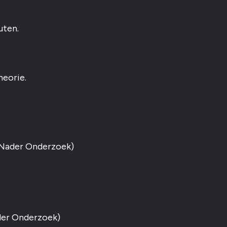
uten.
heorie.
 Nader Onderzoek)
der Onderzoek)