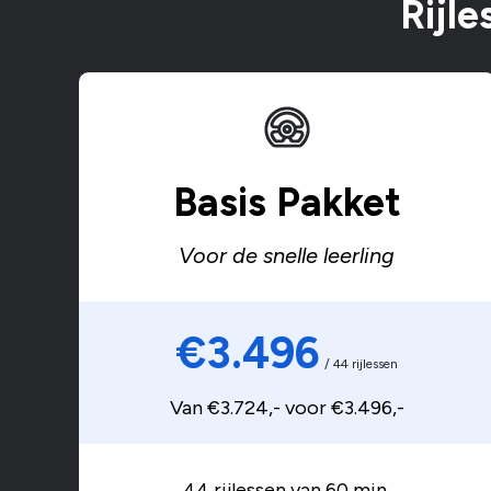
Rijl
Basis Pakket
Voor de snelle leerling
€3.496
/ 44 rijlessen
Van €3.724,- voor €3.496,-
44 rijlessen van 60 min.