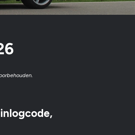
26
 voorbehouden.
 inlogcode,