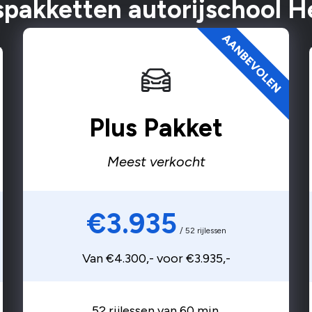
espakketten autorijschool H
Plus Pakket
Meest verkocht
€3.935
/ 52 rijlessen
Van €4.300,- voor €3.935,-
52 rijlessen van 60 min.