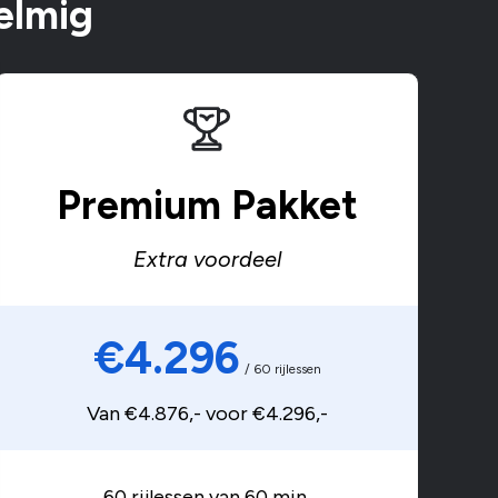
elmig
Premium Pakket
Extra voordeel
€4.296
/ 60 rijlessen
Van €4.876,- voor €4.296,-
60 rijlessen van 60 min.